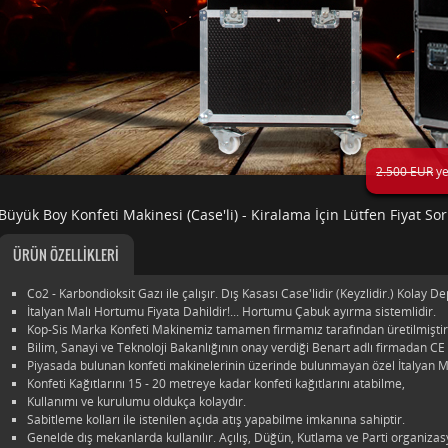
2.500 EUR
ye
Büyük Boy Konfeti Makinesi (Case'li) - Kiralama İçin Lütfen Fiyat Sor
ÜRÜN ÖZELLİKLERİ
Co2 - Karbondioksit Gazı ile çalışır. Dış Kasası Case'lidir (Keyzlidir.) Kolay De
İtalyan Malı Hortumu Fiyata Dahildir!... Hortumu Çabuk ayırma sistemlidir.
Kop-Sis Marka Konfeti Makinemiz tamamen firmamız tarafından üretilmiştir
Bilim, Sanayi ve Teknoloji Bakanlığının onay verdiği Benart adlı firmadan CE 
Piyasada bulunan konfeti makinelerinin üzerinde bulunmayan özel İtalyan M
Konfeti Kağıtlarını 15 - 20 metreye kadar konfeti kağıtlarını atabilme,
Kullanımı ve kurulumu oldukça kolaydır.
Sabitleme kolları ile istenilen açıda atış yapabilme imkanına sahiptir.
Genelde dış mekanlarda kullanılır. Açılış, Düğün, Kutlama ve Parti organizasy