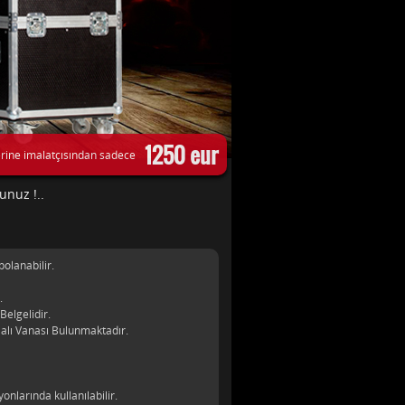
1250 eur
rine imalatçısından sadece
unuz !..
polanabilir.
.
Belgelidir.
alı Vanası Bulunmaktadır.
onlarında kullanılabilir.