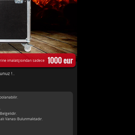
1000 eur
rine imalatçısından sadece
unuz !..
polanabilir.
.
Belgelidir.
alı Vanası Bulunmaktadır.