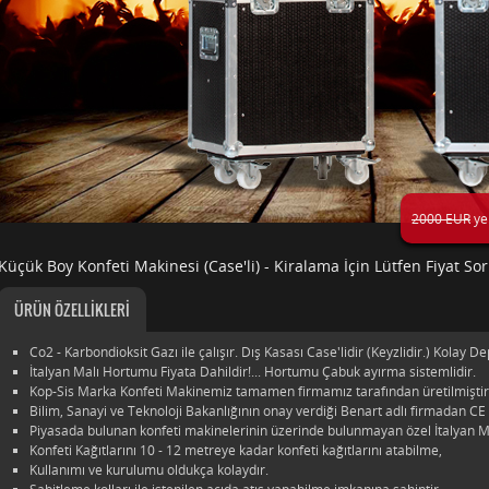
2000 EUR
ye
Küçük Boy Konfeti Makinesi (Case'li) - Kiralama İçin Lütfen Fiyat Sor
ÜRÜN ÖZELLİKLERİ
Co2 - Karbondioksit Gazı ile çalışır. Dış Kasası Case'lidir (Keyzlidir.) Kolay De
İtalyan Malı Hortumu Fiyata Dahildir!... Hortumu Çabuk ayırma sistemlidir.
Kop-Sis Marka Konfeti Makinemiz tamamen firmamız tarafından üretilmiştir
Bilim, Sanayi ve Teknoloji Bakanlığının onay verdiği Benart adlı firmadan CE 
Piyasada bulunan konfeti makinelerinin üzerinde bulunmayan özel İtalyan M
Konfeti Kağıtlarını 10 - 12 metreye kadar konfeti kağıtlarını atabilme,
Kullanımı ve kurulumu oldukça kolaydır.