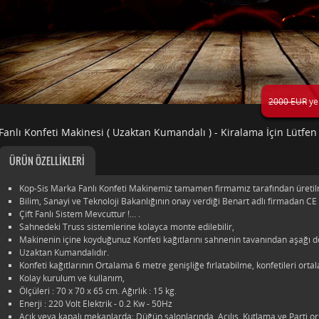
2000 EUR
ye
Fanlı Konfeti Makinesi ( Uzaktan Kumandalı ) - Kiralama İçin Lütfen 
ÜRÜN ÖZELLİKLERİ
Kop-Sis Marka Fanlı Konfeti Makinemiz tamamen firmamız tarafından üretilm
Bilim, Sanayi ve Teknoloji Bakanlığının onay verdiği Benart adlı firmadan CE 
Çift Fanlı Sistem Mevcuttur !... .
Sahnedeki Truss sistemlerine kolayca monte edilebilir,
Makinenin içine koyduğunuz Konfeti kağıtlarını sahnenin tavanından aşağı do
Uzaktan Kumandalıdır.
Konfeti kağıtlarının Ortalama 6 metre genişliğe fırlatabilme, konfetileri ort
Kolay kurulum ve kullanım,
Ölçüleri : 70 x 70 x 65 cm. Ağırlık : 15 kg.
Enerji : 220 Volt Elektrik - 0.2 Kw - 50Hz
Açık veya kapalı mekanlarda; Düğün salonlarında, Açılış, Kutlama ve Parti or