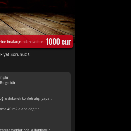
1000 eur
rine imalatçısından sadece
Fiyat Sorunuz !..
iştir.
Belgelidir.
ğru dökerek konfeti atışı yapar.
alama 40 m2 alana dağıtır.
ganizasyonlarında kullanılabilir