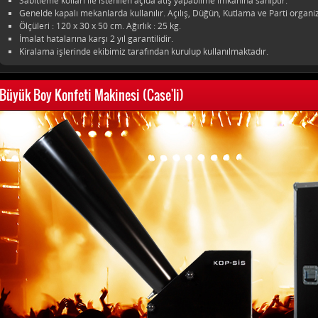
Sabitleme kolları ile istenilen açıda atış yapabilme imkanına sahiptir.
Genelde kapalı mekanlarda kullanılır. Açılış, Düğün, Kutlama ve Parti organiz
Ölçüleri : 120 x 30 x 50 cm. Ağırlık : 25 kg.
İmalat hatalarına karşı 2 yıl garantilidir.
Kiralama işlerinde ekibimiz tarafından kurulup kullanılmaktadır.
Büyük Boy Konfeti Makinesi (Case'li)